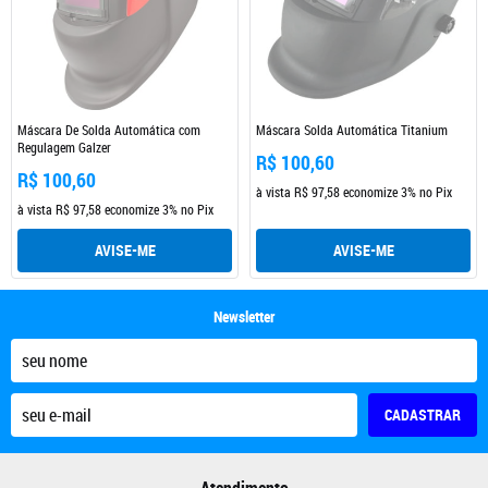
Máscara De Solda Automática com
Máscara Solda Automática Titanium
Regulagem Galzer
R$ 100,60
R$ 100,60
à vista
R$ 97,58
economize
3%
no Pix
à vista
R$ 97,58
economize
3%
no Pix
AVISE-ME
AVISE-ME
Newsletter
CADASTRAR