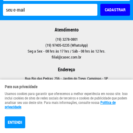
CADASTRAR
Atendimento
(19)
3278-0801
(19)
97405-0235
(WhatsApp)
Seg a Sex - 08 hrs às 17 hrs / Sáb - 08 hrs às 12 hrs.
filial@casec.com.br
Endereço
Rua Rio das Pedras, 256
-
Jardim do Trevo, Campinas
-
SP
CEP: 13040-003
Para sua privacidade
Usamos cookies para garantir que oferecemos a melhor experiência em nosso site. Isso
inclui cookies de sites de redes sociais de terceiros e cookies de publicidade que podem
analisar seu uso deste site. Para mais informações, consulte nossa
Política de
privacidade
.
ENTENDI